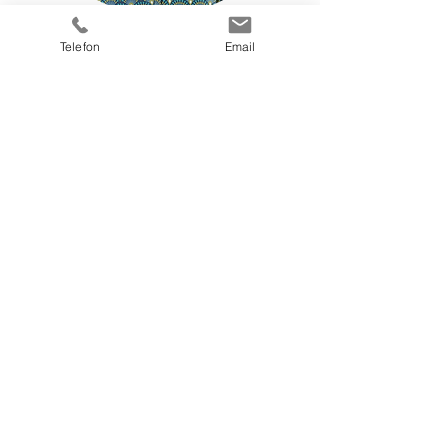
Telefon
Email
Email
kontakt@martahankiewicz.com
Telefon
+48 60 90 40 144
Instagram
@marta.hankiewicz.psychoterapia