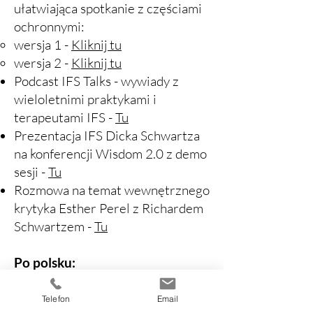
ułatwiająca spotkanie z częściami
ochronnymi:
wersja 1 -
Kliknij tu
wersja 2 -
Kliknij tu
Podcast IFS Talks - wywiady z
wieloletnimi praktykami i
terapeutami IFS -
Tu
Prezentacja IFS Dicka Schwartza
na konferencji Wisdom 2.0 z demo
sesji -
Tu
Rozmowa na temat wewnętrznego
krytyka Esther Perel z Richardem
Schwartzem -
Tu
Po polsku:
Artykuł Michała Pasterskiego
wprowadzający do IFS -
Kliknij tu
Telefon
Email