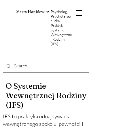
Marta Hankiewicz
Psycholog,
Psychoterap
eutka,
Praktyk
Systemu
Wewnętrzne
j Rodziny
(IFS)
O Systemie
Wewnętrznej Rodziny
(IFS)
IFS to praktyka odnajdywania
wewnętrznego spokoju, pewności i