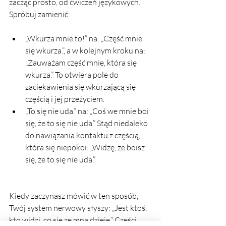
zacząć prosto, od ćwiczeń językowych.
Spróbuj zamienić:
„Wkurza mnie to!” na: „Część mnie 
się wkurza.”, a w kolejnym kroku na: 
„Zauważam część mnie, która się 
wkurza.” To otwiera pole do 
zaciekawienia się wkurzającą się 
częścią i jej przeżyciem.
„To się nie uda.” na: „Coś we mnie boi 
się, że to się nie uda.” Stąd niedaleko 
do nawiązania kontaktu z częścią, 
która się niepokoi: „Widzę, że boisz 
się, że to się nie uda.”
Kiedy zaczynasz mówić w ten sposób, 
Twój system nerwowy słyszy: „Jest ktoś, 
kto widzi, co się ze mną dzieje.” Części 