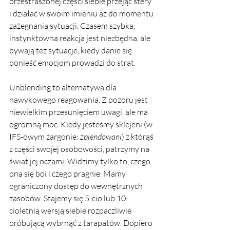
przestraszonej części siebie przejąć stery 
i działać w swoim imieniu aż do momentu 
zażegnania sytuacji. Czasem szybka, 
instynktowna reakcja jest niezbędna, ale 
bywają też sytuacje, kiedy danie się 
ponieść emocjom prowadzi do strat.
Unblending to alternatywa dla 
nawykowego reagowania. Z pozoru jest 
niewielkim przesunięciem uwagi, ale ma 
ogromną moc. Kiedy jesteśmy sklejeni (w 
IFS-owym żargonie: 
zblendowani
) z którąś 
z części swojej osobowości, patrzymy na 
świat jej oczami. Widzimy tylko to, czego 
ona się boi i czego pragnie. Mamy 
ograniczony dostęp do wewnętrznych 
zasobów. Stajemy się 5-cio lub 10-
cioletnią wersją siebie rozpaczliwie 
próbującą wybrnąć z tarapatów. Dopiero 