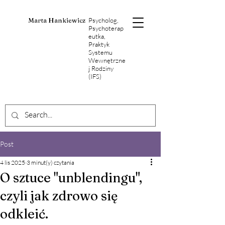
Marta Hankiewicz
Psycholog,
Psychoterap
eutka,
Praktyk
Systemu
Wewnętrzne
j Rodziny
(IFS)
Post
4 lis 2025
3 minut(y) czytania
O sztuce "unblendingu",
czyli jak zdrowo się
odkleić.