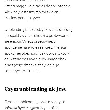
nas uchronić przed błędem.
Części mają swoje racje i dobre intencje. 
Ale kiedy jesteśmy z nimi sklejeni, 
tracimy perspektywę.
Unblending to akt odzyskiwania szerszej 
perspektywy. Nie chodzi o pozbywanie 
się emocji. Wręcz przeciwnie, o 
spojrzenie na swoje reakcje z miejsca 
spokojnej obecności. Jak dorosły, który 
delikatnie odsuwa się, by usiąść obok 
płaczącego dziecka, żeby lepiej je 
zobaczyć i zrozumieć.
Czym unblending nie jest
Czasem unblending bywa mylony ze 
spiritual bypassingiem
, czyli próbą 